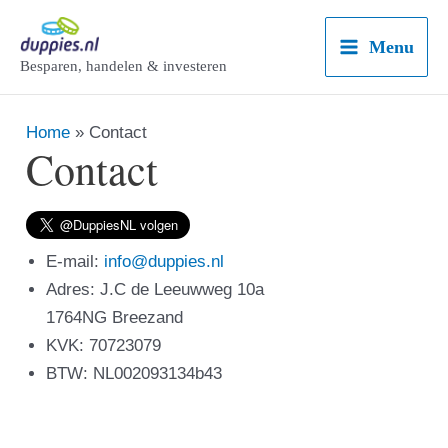
Ga
naar
Menu
Main
Besparen, handelen & investeren
de
inhoud
Menu
Home
Contact
Contact
E-mail:
info@duppies.nl
Adres: J.C de Leeuwweg 10a
1764NG Breezand
KVK: 70723079
BTW: NL002093134b43